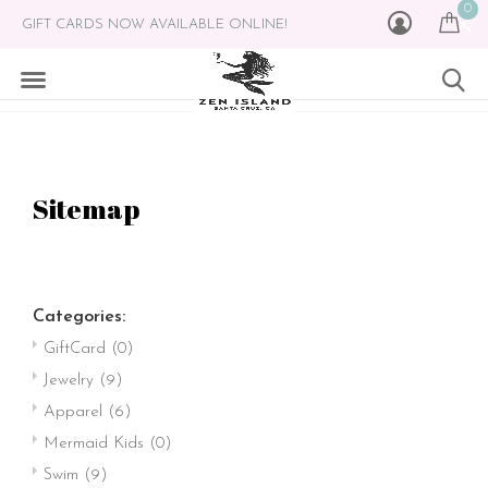
0
GIFT CARDS NOW AVAILABLE ONLINE!
Sitemap
Categories:
GiftCard
(0)
Jewelry
(9)
Apparel
(6)
Mermaid Kids
(0)
Swim
(9)